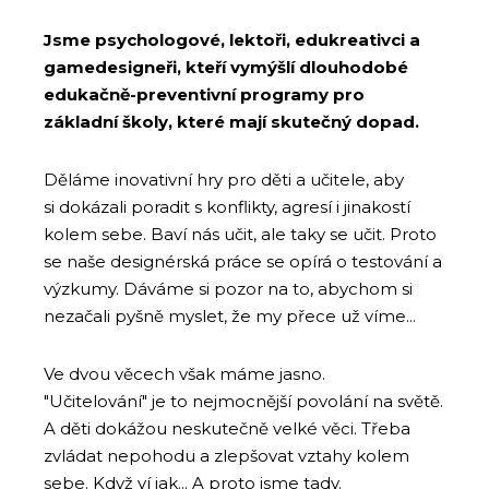
Jsme psychologové, lektoři, edukreativci a
gamedesigneři, kteří vymýšlí dlouhodobé
edukačně-preventivní programy pro
základní školy, které mají skutečný dopad.
Děláme inovativní hry pro děti a učitele, aby
si dokázali poradit s konflikty, agresí i jinakostí
kolem sebe. Baví nás učit, ale taky se učit. Proto
se naše designérská práce se opírá o testování a
výzkumy. Dáváme si pozor na to, abychom si
nezačali pyšně myslet, že my přece už víme...
Ve dvou věcech však máme jasno.
"Učitelování" je to nejmocnější povolání na světě.
A děti dokážou neskutečně velké věci. Třeba
zvládat nepohodu a zlepšovat vztahy kolem
sebe. Když ví jak... A proto jsme tady.