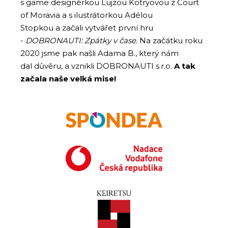
s game designérkou Lujzou Kotryovou z Court
of Moravia a s ilustrátorkou Adélou
Stopkou a začali vytvářet první hru
-
DOBRONAUTI: Zpátky v čase
. Na začátku roku
2020 jsme pak našli Adama B., který nám
dal důvěru, a vznikli DOBRONAUTI s.r.o.
A tak
začala naše velká mise!