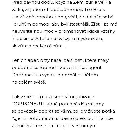
Před dávnou dobu, když na Zemi zuřila veliká
válka, žil jeden chlapec. Jmenoval se Bron.
I když viděl mnoho zlého, věřil, že dokáže sobě
i druhým pomoci, aby byli šťastnější. Zjistil, že má
neuvěřitelnou moc – proměňovat lidské vztahy
k lepšímu. A to jen díky svým myšlenkám,
slovům a malým činům…
Ten chlapec brzy našel další děti, které měly
podobné schopnosti. Začali si říkat agenti
Dobronauti a vydali se pomáhat dětem
na celém světě.
Tak vznikla tajná vesmírná organizace
DOBRONAUTI, která pomáhá dětem, aby
se dokázaly poprat se vším, co je v životě potká.
Agenti Dobronauti už dávno překročili hranice
Země. Své mise plní napříč vesmírnými