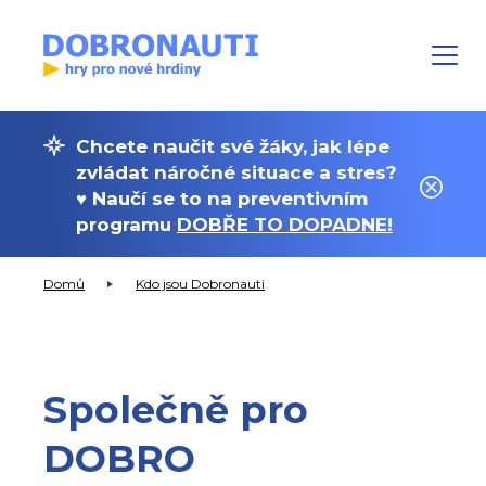
Chcete naučit své žáky, jak lépe
zvládat náročné situace a stres?
♥ Naučí se to na preventivním
programu
DOBŘE TO DOPADNE!
Domů
Kdo jsou Dobronauti
Společně pro
DOBRO