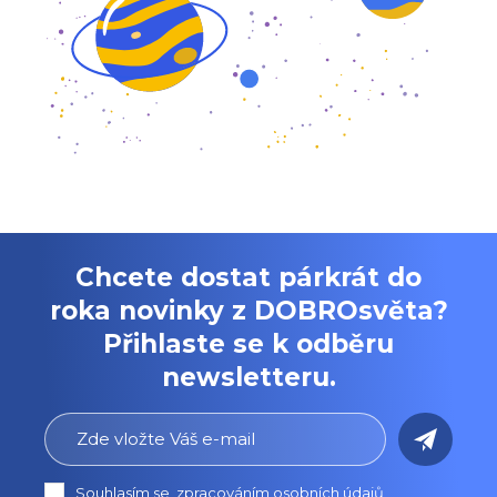
Chcete dostat párkrát do
roka novinky z DOBROsvěta?
Přihlaste se k odběru
newsletteru.
Souhlasím se
zpracováním osobních údajů