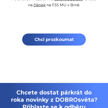
na
článek
na FSS MU v Brně.
Chci prozkoumat
program ZPÁTKY V
ČASE
Chcete dostat párkrát do
roka novinky z DOBROsvěta?
Přihlaste se k odběru