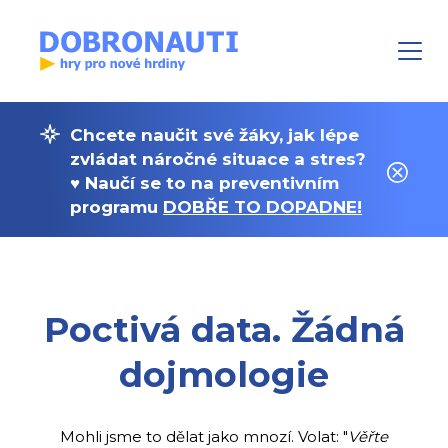
Chcete naučit své žáky, jak lépe
zvládat náročné situace a stres?
♥ Naučí se to na preventivním
programu
DOBŘE TO DOPADNE!
Poctivá data. Žádná
dojmologie
Mohli jsme to dělat jako mnozí. Volat: "
Věřte