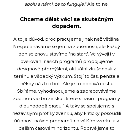
spolu s námi, že to funguje."
Ale to ne.
C
h
ceme dělat věci se skutečným
dopadem.
A to je důvod, proč pracujeme jinak než většina.
Nespoléháváme se jen na zkušenosti, ale každý
den se znovu stavíme "na start". Ve vývoji i v
ověřování našich programů propojujeme
designové přemýšlení, aktuální zkušenosti z
terénu a vědecký výzkum. Stojí to čas, peníze a
někdy nás to i bolí. Ale je to poctivá cesta.
Sbíráme, vyhodnocujeme a zapracováváme
zpětnou vazbu ze škol, které s našimi programy
dlouhodobě pracují. A taky se spojujeme s
nezávislými profíky zvenku, aby kriticky posoudili
účinnost našich programů na větším vzorku a v
delším časovém horizontu. Poprvé jsme to