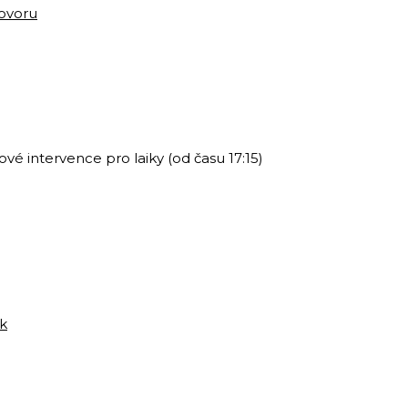
ovoru
ové intervence pro laiky (od času 17:15)
ek