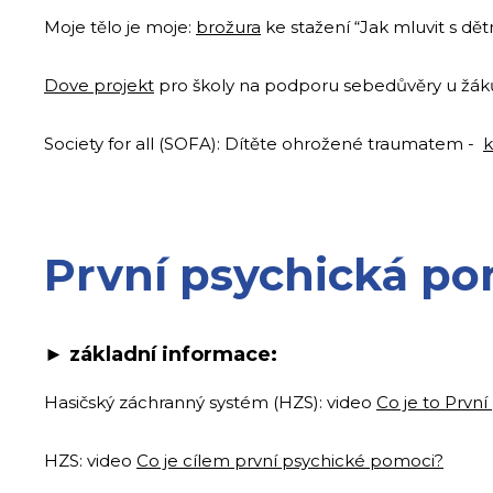
Moje tělo je moje:
brožura
ke stažení “Jak mluvit s dě
Dove projekt
pro školy na podporu sebedůvěry u žák
Society for all (SOFA): Dítěte ohrožené traumatem -
k
První psychická p
► z
ákladní informace:
Hasičský záchranný systém (HZS): video
Co je to Prvn
HZS: video
Co je cílem první psychické pomoci?