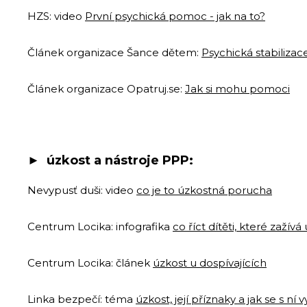
HZS: video
První psychická pomoc - jak na to?
Článek organizace Šance dětem:
Psychická stabilizac
Článek organizace Opatruj.se:
Jak si mohu pomoci
► ú
zkost a nástroje PPP:
Nevypusť duši: video
co je to úzkostná porucha
Centrum Locika: infografika
co říct dítěti, které zažívá
Centrum Locika: článek
úzkost u dospívajících
Linka bezpečí: téma
úzkost, její příznaky a jak se s ní