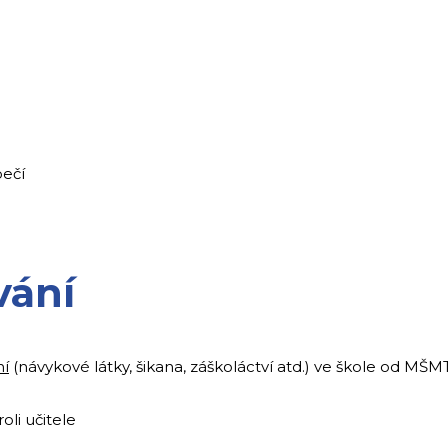
pečí
vání
ní
(návykové látky, šikana, záškoláctví atd.) ve škole od MŠM
li učitele