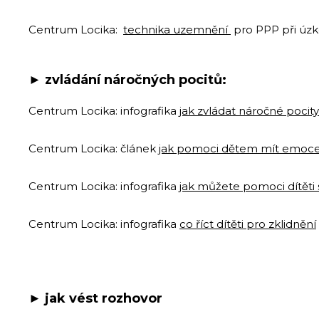
Centrum Locika:
technika uzemnění
pro PPP při úzk
► z
vládání náročných pocitů:
Centrum Locika: infografika
jak zvládat náročné pocity
Centrum Locika: článek
jak pomoci dětem mít emoce
Centrum Locika: infografika
jak můžete pomoci dítěti s
Centrum Locika: infografika
co říct dítěti pro zklidnění
►
jak vést rozhovor