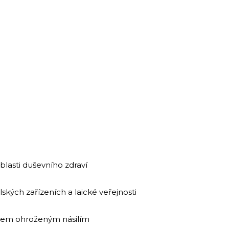
blasti duševního zdraví
lských zařízeních a laické veřejnosti
ětem ohroženým násilím