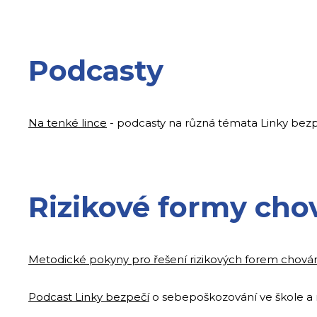
Podcasty
Na tenké lince
- podcasty na různá témata Linky bez
Rizikové formy cho
Metodické pokyny pro řešení rizikových forem chová
Podcast Linky bezpečí
o sebepoškozování ve škole a ro