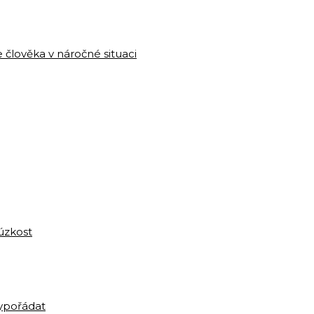
e člověka v náročné situaci
 úzkost
 vypořádat