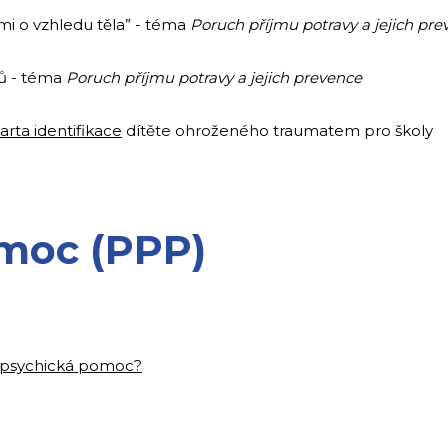
tmi o vzhledu těla” - téma
Poruch příjmu potravy a jejich pr
ů - téma
Poruch příjmu potravy a jejich prevence
arta identifikace
dítěte ohroženého traumatem pro školy
omoc (PPP)
í psychická pomoc?