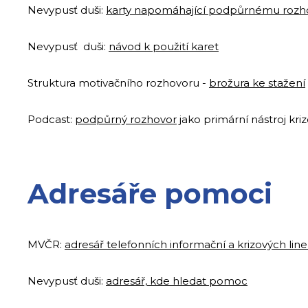
Nevypusť duši:
karty napomáhající podpůrnému rozh
Nevypusť duši:
návod k použití karet
Struktura motivačního rozhovoru -
brožura ke stažení
Podcast:
podpůrný rozhovor
jako primární nástroj kriz
Adresáře pomoci
MVČR:
adresář telefonních informační a krizových lin
Nevypusť
duši:
adresář, kde hledat pomoc