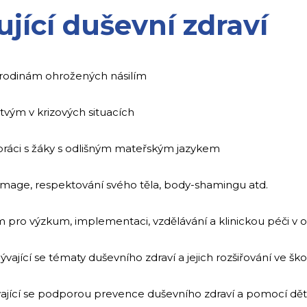
jící duševní zdraví
rodinám ohrožených násilím
vým v krizových situacích
ráci s žáky s odlišným mateřským jazykem
image, respektování svého těla, body-shamingu atd.
 pro výzkum, implementaci, vzdělávání a klinickou péči v o
ající se tématy duševního zdraví a jejich rozšiřování ve ško
vající se podporou prevence duševního zdraví a pomocí d