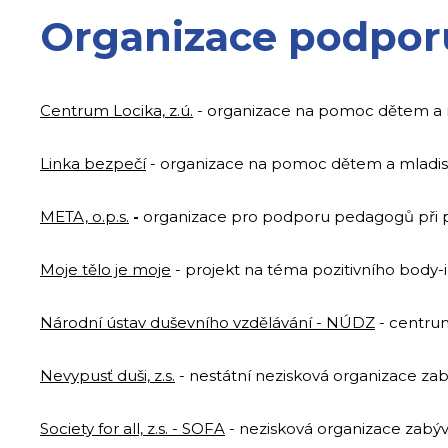
Organizace podporu
Centrum Locika, z.ú.
- organizace na pomoc dětem a 
Linka bezpečí
- organizace na pomoc dětem a mladist
META, o.p.s.
-
organizace pro podporu pedagogů při p
Moje tělo je moje
- projekt na téma pozitivního body-
Národní ústav duševního vzdělávání - NÚDZ
- centrum
Nevypusť duši, z.s.
- nestátní nezisková organizace zabýv
Society for all, z.s. - SOFA
- nezisková organizace zabý