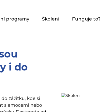
vní programy
Školení
Funguje to?
esou
 i do
do zážitku, kde si
ovat s emocemi nebo