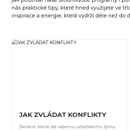
jak používat naše dlouhodobé programy i p
nás praktické tipy, které hned využijete ve tř
inspirace a energie, která vydrží déle než do d
JAK ZVLÁDAT KONFLIKTY
Školení, které dá vašemu učitelskému týmu