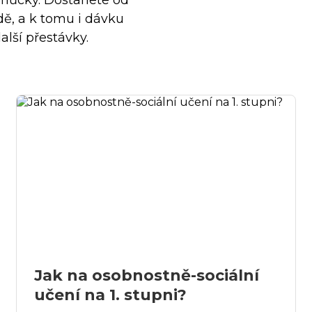
omůcky. Dostanete od
ídě, a k tomu i dávku
alší přestávky.
Jak na osobnostně-sociální
učení na 1. stupni?