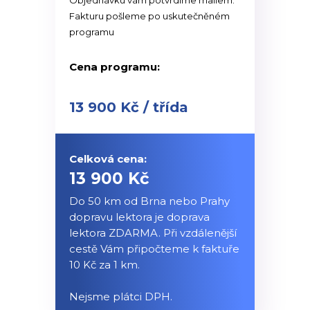
Objednávku vám potvrdíme mailem.
Fakturu pošleme po uskutečněném
programu
Cena programu:
13 900 Kč / třída
Celková cena:
13 900 Kč
Do 50 km od Brna nebo Prahy
dopravu lektora je doprava
lektora ZDARMA. Při vzdálenější
cestě Vám připočteme k faktuře
10 Kč za 1 km.
Nejsme plátci DPH.