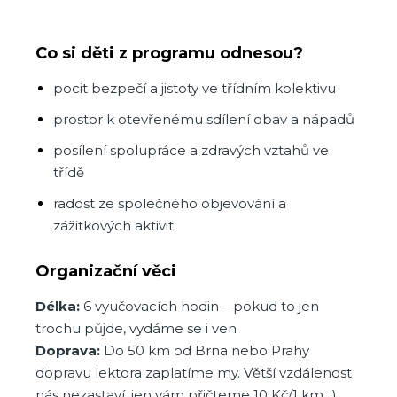
Co si děti z programu odnesou?
pocit bezpečí a jistoty ve třídním kolektivu
prostor k otevřenému sdílení obav a nápadů
posílení spolupráce a zdravých vztahů ve
třídě
radost ze společného objevování a
zážitkových aktivit
Organizační věci
Délka:
6 vyučovacích hodin
–
pokud to jen
trochu půjde, vydáme se i ven
Doprava:
Do 50 km od Brna nebo Prahy
dopravu lektora zaplatíme my. Větší vzdálenost
nás nezastaví, jen vám přičteme 10 Kč/1 km. :)